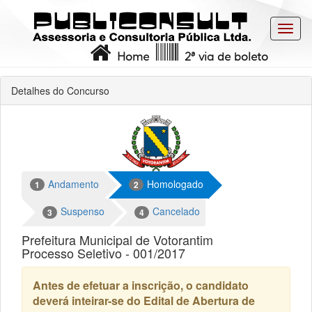
Toggl
navig
Home
2ª via de boleto
Detalhes do Concurso
Andamento
Homologado
1
2
Suspenso
Cancelado
3
4
Prefeitura Municipal de Votorantim
Processo Seletivo - 001/2017
Antes de efetuar a inscrição, o candidato
deverá inteirar-se do Edital de Abertura de