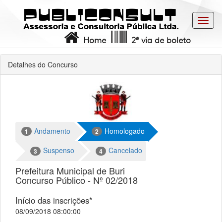
Toggl
navig
Home
2ª via de boleto
Detalhes do Concurso
Andamento
Homologado
1
2
Suspenso
Cancelado
3
4
Prefeitura Municipal de Buri
Concurso Público - Nº 02/2018
Início das inscrições*
08/09/2018 08:00:00