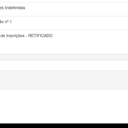
ões Indeferidas
ão nº 1
a de Inscrições - RETIFICADO