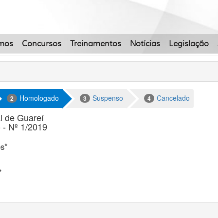
mos
Concursos
Treinamentos
Notícias
Legislação
Homologado
Suspenso
Cancelado
2
3
4
l de Guareí
 - Nº 1/2019
es*
*