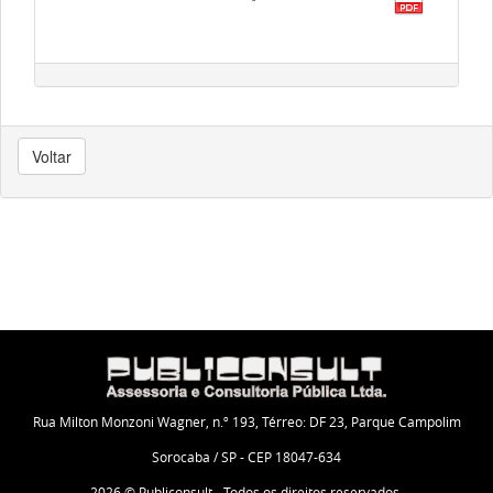
Voltar
Rua Milton Monzoni Wagner, n.º 193, Térreo: DF 23, Parque Campolim
Sorocaba / SP - CEP 18047-634
2026 © Publiconsult - Todos os direitos reservados.