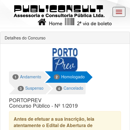
Toggl
navig
Home
2ª via de boleto
Detalhes do Concurso
Andamento
Homologado
1
2
Suspenso
Cancelado
3
4
PORTOPREV
Concurso Público - Nº 1/2019
Antes de efetuar a sua inscrição, leia
atentamente o Edital de Abertura de