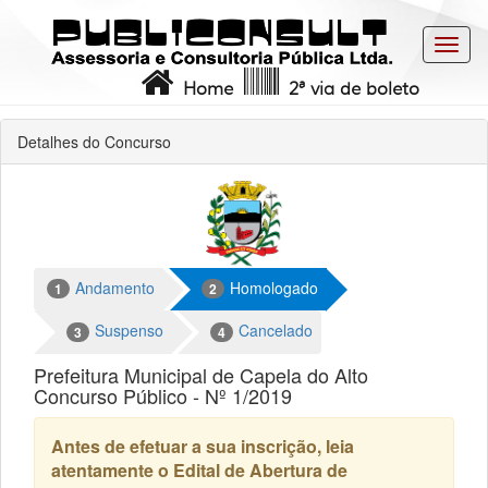
Toggl
navig
Home
2ª via de boleto
Detalhes do Concurso
Andamento
Homologado
1
2
Suspenso
Cancelado
3
4
Prefeitura Municipal de Capela do Alto
Concurso Público - Nº 1/2019
Antes de efetuar a sua inscrição, leia
atentamente o Edital de Abertura de