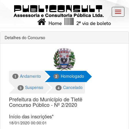
Toggl
navig
Home
2ª via de boleto
Detalhes do Concurso
Andamento
Homologado
1
2
Suspenso
Cancelado
3
4
Prefeitura do Município de Tietê
Concurso Público - Nº 2/2020
Início das inscrições*
18/01/2020 00:00:01