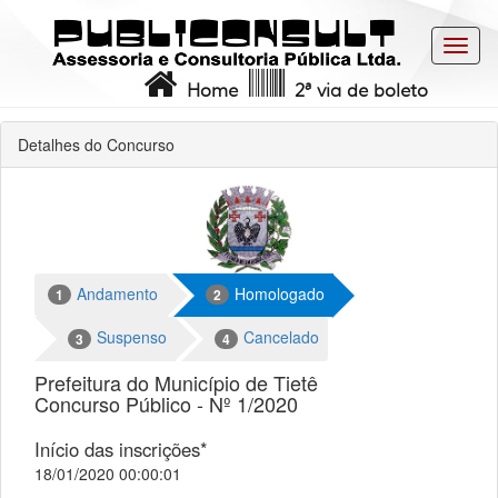
Toggl
navig
Home
2ª via de boleto
Detalhes do Concurso
Andamento
Homologado
1
2
Suspenso
Cancelado
3
4
Prefeitura do Município de Tietê
Concurso Público - Nº 1/2020
Início das inscrições*
18/01/2020 00:00:01