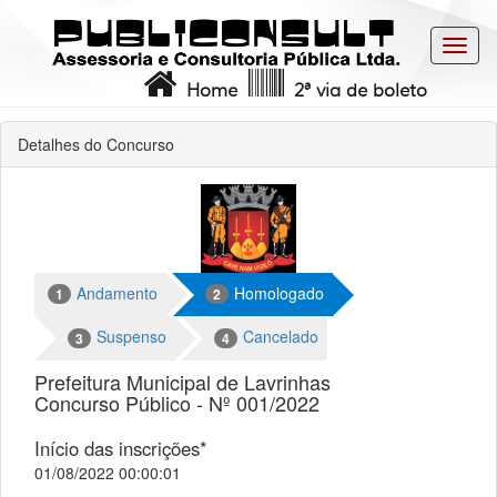
Toggl
navig
Home
2ª via de boleto
Detalhes do Concurso
Andamento
Homologado
1
2
Suspenso
Cancelado
3
4
Prefeitura Municipal de Lavrinhas
Concurso Público - Nº 001/2022
Início das inscrições*
01/08/2022 00:00:01