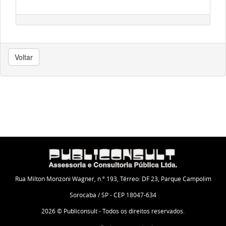
Voltar
Rua Milton Monzoni Wagner, n.º 193, Térreo: DF 23, Parque Campolim
Sorocaba / SP - CEP 18047-634
2026 © Publiconsult - Todos os direitos reservados.