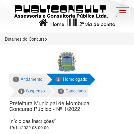
Toggl
navig
Home
2ª via de boleto
Detalhes do Concurso
Andamento
Homologado
1
2
Suspenso
Cancelado
3
4
Prefeitura Municipal de Mombuca
Concurso Público - Nº 1/2022
Início das inscrições*
19/11/2022 08:00:00