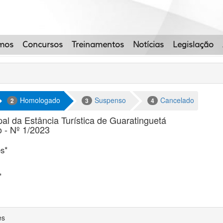
mos
Concursos
Treinamentos
Notícias
Legislação
Homologado
Suspenso
Cancelado
2
3
4
pal da Estância Turística de Guaratinguetá
o - Nº 1/2023
es*
*
es