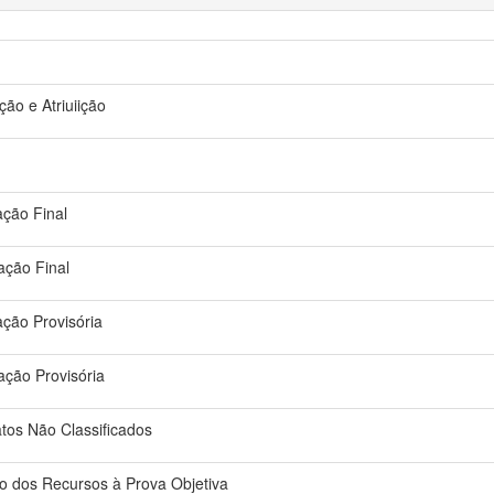
ão e Atriuiição
ação Final
cação Final
cação Provisória
cação Provisória
atos Não Classificados
do dos Recursos à Prova Objetiva