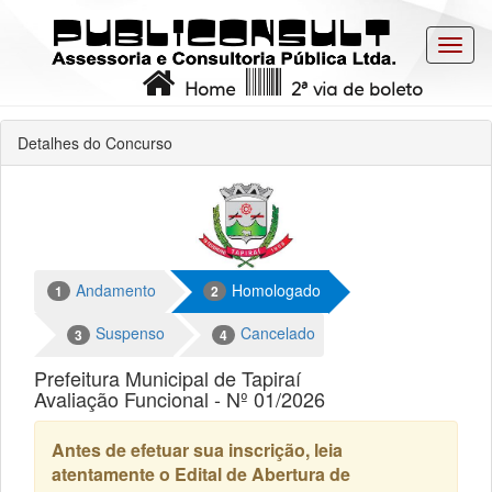
Toggl
navig
Home
2ª via de boleto
Detalhes do Concurso
Andamento
Homologado
1
2
Suspenso
Cancelado
3
4
Prefeitura Municipal de Tapiraí
Avaliação Funcional - Nº 01/2026
Antes de efetuar sua inscrição, leia
atentamente o Edital de Abertura de