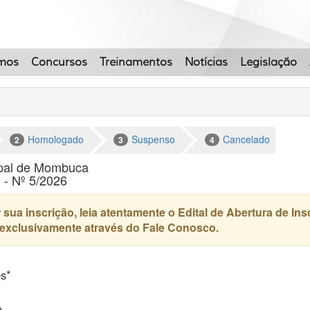
mos
Concursos
Treinamentos
Notícias
Legislação
Homologado
Suspenso
Cancelado
2
3
4
cipal de Mombuca
 - Nº 5/2026
 sua inscrição, leia atentamente o Edital de Abertura de In
exclusivamente através do Fale Conosco.
es*