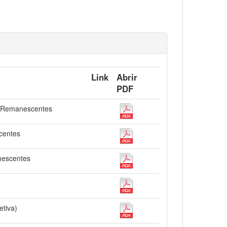
Link
Abrir
PDF
os Remanescentes
centes
nescentes
etiva)