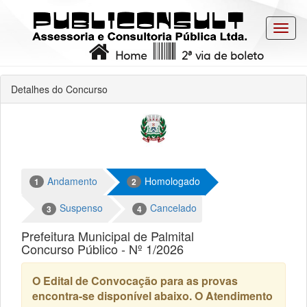
Toggl
navig
Home
2ª via de boleto
Detalhes do Concurso
Andamento
Homologado
1
2
Suspenso
Cancelado
3
4
Prefeitura Municipal de Palmital
Concurso Público - Nº 1/2026
O Edital de Convocação para as provas
encontra-se disponível abaixo. O Atendimento