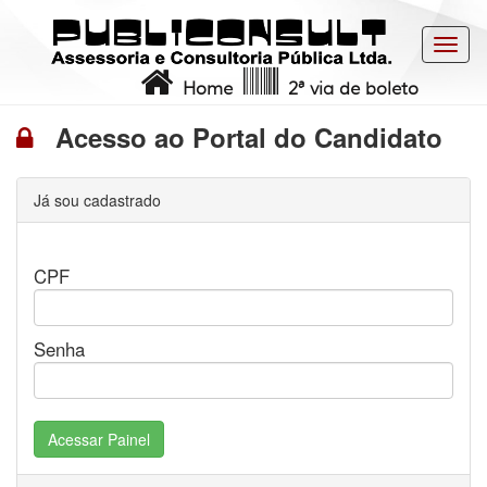
Toggl
navig
Home
2ª via de boleto
Acesso ao Portal do Candidato
Já sou cadastrado
CPF
Senha
Acessar Painel