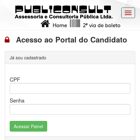
Toggl
navig
Home
2ª via de boleto
Acesso ao Portal do Candidato
Já sou cadastrado
CPF
Senha
Acessar Painel