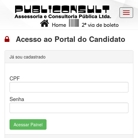
Toggl
navig
Home
2ª via de boleto
Acesso ao Portal do Candidato
Já sou cadastrado
CPF
Senha
Acessar Painel